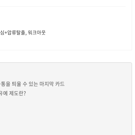
추심+압류탈출, 워크아웃
통을 틔울 수 있는 마지막 카드
유예 제도란?