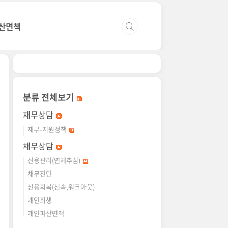
산면책
분류 전체보기
재무상담
재무-지원정책
채무상담
신용관리(연체추심)
채무진단
신용회복(신속,워크아웃)
개인회생
개인파산면책