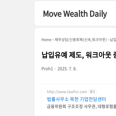
본문 바로가기
Move Wealth Daily
Home
채무상담/신용회복(신속,워크아웃)
납입
납입유예 제도, 워크아웃 
Proh1
2025. 7. 8.
http://www.lawfnc.com
광고
법률사무소 목헌 기업전담센터
금융위원회 구조조정 사무관, 대형로펌출