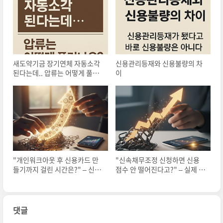
새도약기금 장기연체 자동소각
신용관리등재와 신용불량의 차
된다는데.. 압류는 어떻게 풀리
이
나요?
"개인워크아웃 후 신용카드 만
"신속채무조정 신청하면 신용
들기까지 걸린 시간은?" – 신용
점수 안 떨어진다고?" – 실제 사
회복 현실 타임라인 공개
례로 보는 오해와 진실
댓글