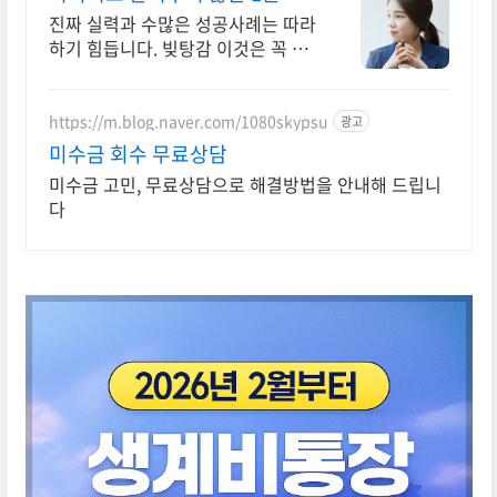
자가진단
진짜 실력과 수많은 성공사례는 따라
하기 힘듭니다. 빚탕감 이것은 꼭 알
아야합니다
https://m.blog.naver.com/1080skypsu
광고
미수금 회수 무료상담
미수금 고민, 무료상담으로 해결방법을 안내해 드립니
다