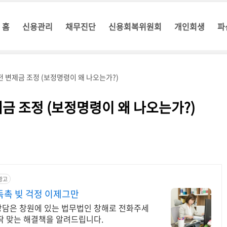
홈
신용관리
채무진단
신용회복위원회
개인회생
파
 변제금 조정 (보정명령이 왜 나오는가?)
금 조정 (보정명령이 왜 나오는가?)
광고
독촉 빚 걱정 이제그만
상담은 창원에 있는 법무법인 창해로 전화주세
딱 맞는 해결책을 알려드립니다.