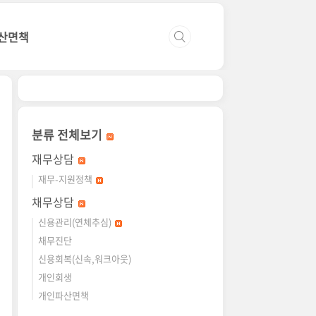
산면책
분류 전체보기
재무상담
재무-지원정책
채무상담
신용관리(연체추심)
채무진단
신용회복(신속,워크아웃)
개인회생
개인파산면책