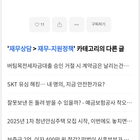
구독하기
11
'
재무상담
>
재무-지원정책
' 카테고리의 다른 글
버팀목전세자금대출 승인 거절 시 계약금은 날리는건가
요? (임대차계약서 작성방법-특약사항)
SKT 유심 해킹… 내 명의, 지금 안전한가요?
잘못보낸 돈 돌려 받을 수 있을까? - 예금보험공사 착오송
금반환지원제도
2025년 1차 청년안심주택 모집 시작, 이번에도 놓치면 1
년 기다려야 합니다
보증금 2억, 이자 400만 원 절감? 맞벌이 신혼부부가 선