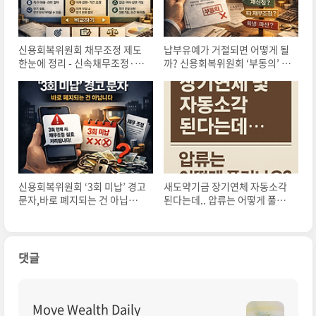
신용회복위원회 채무조정 제도
납부유예가 거절되면 어떻게 될
한눈에 정리 - 신속채무조정·사
까? 신용회복위원회 ‘부동의’ 이
전조정·개인워크아웃, 무엇이
후 선택지 정리
다를까
신용회복위원회 ‘3회 미납’ 경고
새도약기금 장기연체 자동소각
문자,바로 폐지되는 건 아닙니다
된다는데.. 압류는 어떻게 풀리
– 실제 진행 순서 정리
나요?
댓글
Move Wealth Daily