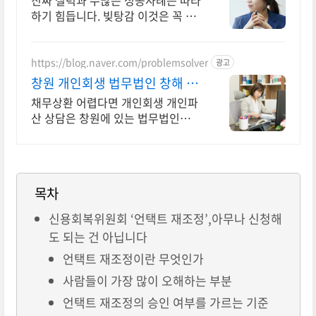
진짜 실력과 수많은 성공사례는 따라
하기 힘듭니다. 빚탕감 이것은 꼭 알
아야합니다
https://blog.naver.com/problemsolver
광고
창원 개인회생 법무법인 창해 연
체 독촉 빚 걱정 이제그만
채무상환 어렵다면 개인회생 개인파
산 상담은 창원에 있는 법무법인창해
로 전화주세요. 복잡한 회생파산절차
의뢰인 상황에 딱 맞는 해결책을 알
려드립니다.
목차
신용회복위원회 ‘언택트 재조정’,아무나 신청해
도 되는 건 아닙니다
언택트 재조정이란 무엇인가
사람들이 가장 많이 오해하는 부분
언택트 재조정의 승인 여부를 가르는 기준