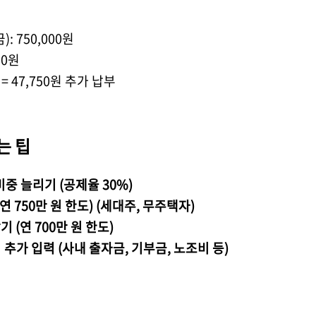
금
): 750,000
원
50
원
원
= 47,750
원 추가 납부
는 팁
비중 늘리기
(
공제율
30%)
연
750
만 원 한도
) (세대주, 무주택자)
받기
(
연
700
만 원 한도
)
추가 입력 (사내 출자금, 기부금, 노조비 등)