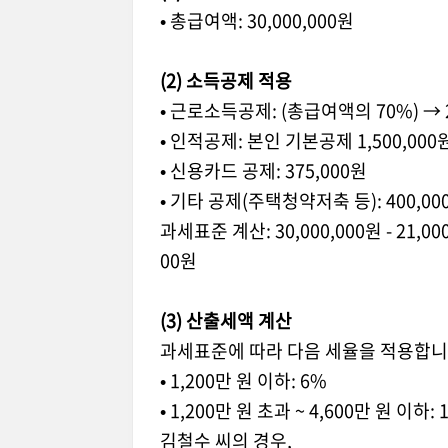
•
총급여액
: 30,000,000
원
(2)
소득공제 적용
•
근로소득공제
: (
총급여액의
70%)
→
•
인적공제
:
본인 기본공제
1,500,000
•
신용카드 공제
: 375,000
원
•
기타 공제
(
주택청약저축 등
): 400,00
과세표준 계산
: 30,000,000
원
- 21,00
00
원
(3)
산출세액 계산
과세표준에 따라 다음 세율을 적용합
•
1,200
만 원 이하
: 6%
•
1,200
만 원 초과
~ 4,600
만 원 이하
:
김철수 씨의 경우
,