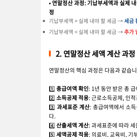
•
연말정산 과정
:
기납부세액과 실제 내
정
기납부세액 > 실제 내야 할 세금 →
세금 
기납부세액 < 실제 내야 할 세금 →
추가 
2.
연말정산 세액 계산 과정
연말정산의 핵심 과정은 다음과 같습
1
️⃣
총급여액 확인
: 1
년 동안 받은 총 
2
️⃣
소득공제 적용
:
근로소득공제
,
인적
3
️⃣
과세표준 계산
:
총급여액에서 소득
다
.
4
️⃣
산출세액 계산
:
과세표준에 따라 세
5
️⃣
세액공제 적용
:
의료비
,
교육비
,
기