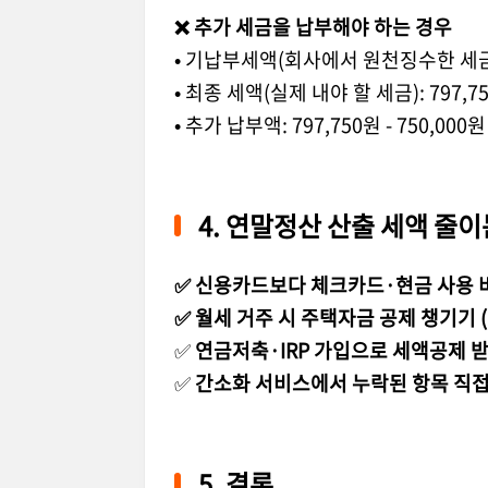
❌
추가 세금을 납부해야 하는 경우
•
기납부세액
(
회사에서 원천징수한 세
•
최종 세액
(
실제 내야 할 세금
): 797,7
•
추가 납부액
: 797,750
원
- 750,000
4.
연말정산 산출 세액 줄이
✅
신용카드보다 체크카드
·
현금 사용 
✅
월세 거주 시 주택자금 공제 챙기기
(
✅
연금저축
·IRP
가입으로 세액공제 
✅
간소화 서비스에서 누락된 항목 직접 
5.
결론