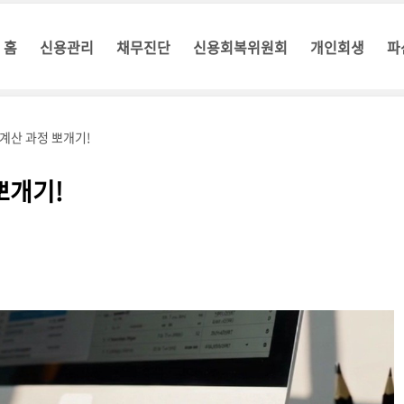
홈
신용관리
채무진단
신용회복위원회
개인회생
파
계산 과정 뽀개기!
뽀개기!