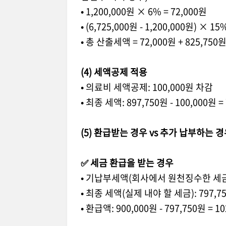
•
1,200,000
원
× 6% = 72,000
원
•
(6,725,000
원
- 1,200,000
원
) × 15%
•
총 산출세액
= 72,000
원
+ 825,750
(4)
세액공제 적용
•
의료비 세액공제
: 100,000
원 차감
•
최종 세액
: 897,750
원
- 100,000
원
=
(5)
환급받는 경우
vs
추가 납부하는 경
✅
세금 환급을 받는 경우
•
기납부세액
(
회사에서 원천징수한 세
•
최종 세액
(
실제 내야 할 세금
): 797,7
•
환급액
: 900,000
원
- 797,750
원
= 10