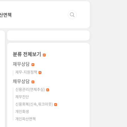
산면책
분류 전체보기
재무상담
재무-지원정책
채무상담
신용관리(연체추심)
채무진단
신용회복(신속,워크아웃)
개인회생
개인파산면책